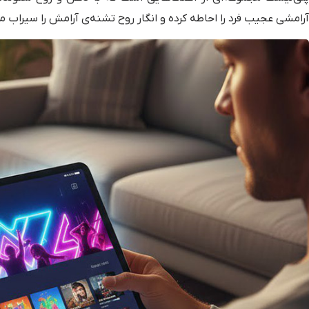
آرامشی عجیب فرد را احاطه کرده و انگار روح تشنه‌ی آرامش را سیراب می