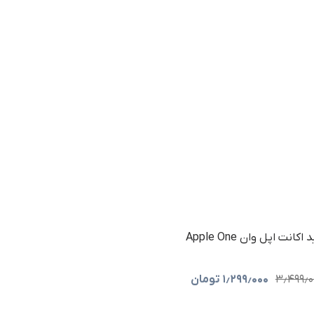
اکانت اپل وان Apple One
۳٫۴۹۹٫۰
۱٫۲۹۹٫۰۰۰
تومان