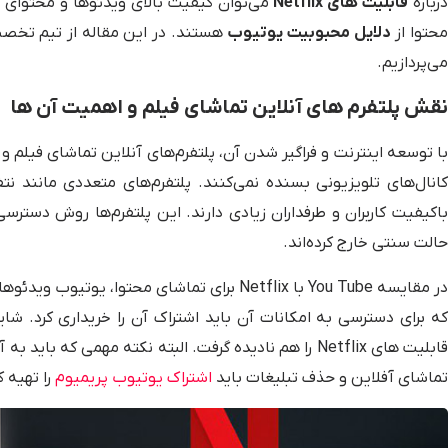
رباره
قابلیت های Netflix
می‌توان کیفیت بالای ویدئوها و محتوای ا
حتوا از
دلایل محبوبیت یوتیوب
هستند. در این مقاله از تیم تخ
می‌پردازیم.
نقش پلتفرم های آنلاین تماشای فیلم و اهمیت آن ها
با توسعه اینترنت و فراگیر شدن آن، پلتفرم‌های آنلاین تماشای فیلم 
کانال‌های تلویزیونی بسنده نمی‌کنند. پلتفرم‌های متعددی مانند
باکیفیت کاربران و طرفداران زیادی دارند. این پلتفرم‌ها روش دسترسی
حالت سنتی خارج کرده‌اند.
در مقایسه You Tube با Netflix برای تماشای محت
که برای دسترسی به امکانات آن باید اشتراک آن را خریداری کرد. شا
قابلیت های Netflix را هم نادیده گرفت. البته نکته مهمی
تماشای آفلاین و حذف تبلیغات باید
اشتراک یوتیوب پریمیوم
را تهیه ک