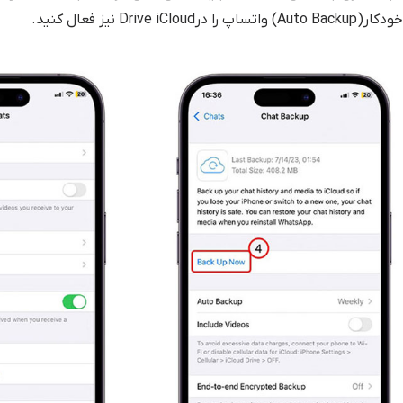
خودکار(Auto Backup) واتساپ را درDrive iCloud نیز فعال کنید.