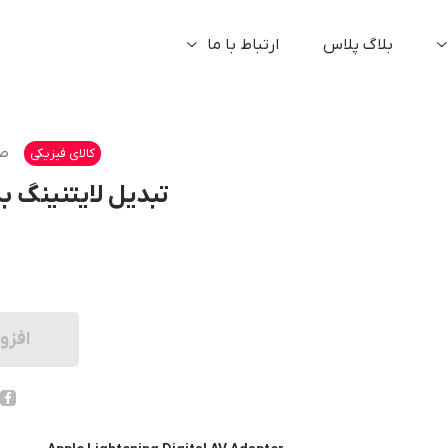
بلاگ پلاس
ارتباط با ما
ص
کالای فیزیکی
تبدیل لایتنینگ به Digital AV اورجینال 
افزو