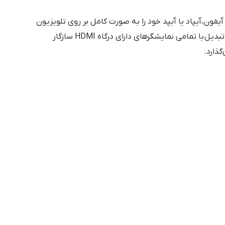
یفون،آیپاد یا آیپد خود را به صورت کامل بر روی تلویزیون
و یا ویدیو پروجکتورها به نمایش دهید.این تبدیل با تمامی نمایشگرهای دارای درگاه HDMI سازگار